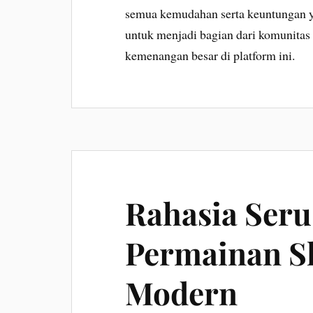
semua kemudahan serta keuntungan y
untuk menjadi bagian dari komunitas
kemenangan besar di platform ini.
Rahasia Seru 
Permainan Sl
Modern