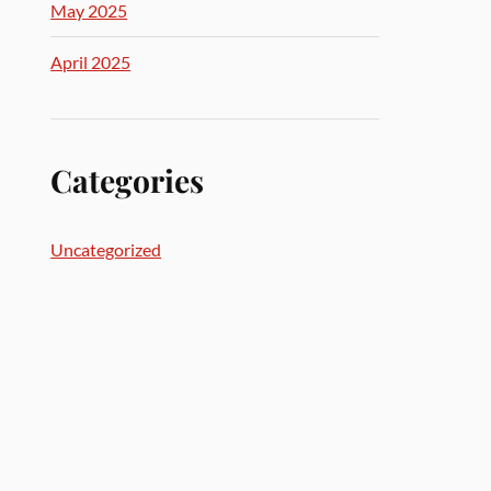
May 2025
April 2025
Categories
Uncategorized