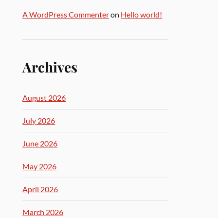
A WordPress Commenter
on
Hello world!
Archives
August 2026
July 2026
June 2026
May 2026
April 2026
March 2026