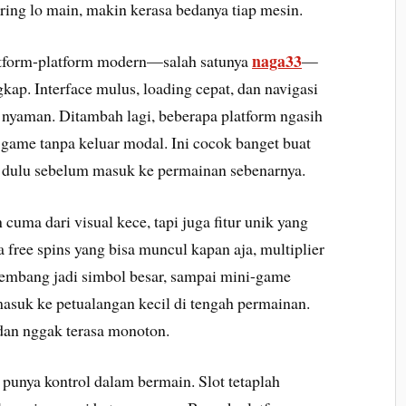
ering lo main, makin kerasa bedanya tiap mesin.
naga33
atform-platform modern—salah satunya
—
kap. Interface mulus, loading cepat, dan navigasi
nyaman. Ditambah lagi, beberapa platform ngasih
game tanpa keluar modal. Ini cocok banget buat
 dulu sebelum masuk ke permainan sebenarnya.
n cuma dari visual kece, tapi juga fitur unik yang
a free spins yang bisa muncul kapan aja, multiplier
rkembang jadi simbol besar, sampai mini-game
 masuk ke petualangan kecil di tengah permainan.
an dan nggak terasa monoton.
 punya kontrol dalam bermain. Slot tetaplah