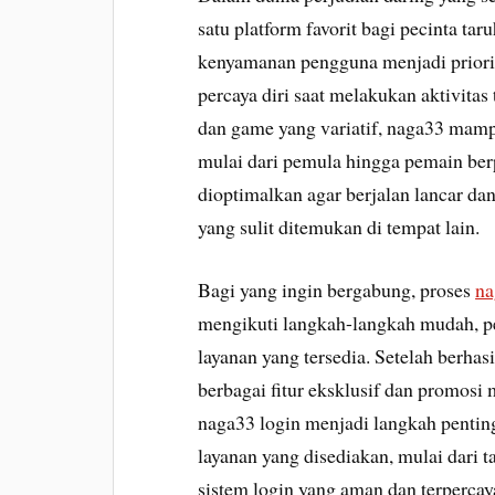
satu platform favorit bagi pecinta ta
kenyamanan pengguna menjadi priori
percaya diri saat melakukan aktivitas 
dan game yang variatif, naga33 mamp
mulai dari pemula hingga pemain ber
dioptimalkan agar berjalan lancar d
yang sulit ditemukan di tempat lain.
Bagi yang ingin bergabung, proses
na
mengikuti langkah-langkah mudah, p
layanan yang tersedia. Setelah berha
berbagai fitur eksklusif dan promosi m
naga33 login menjadi langkah pentin
layanan yang disediakan, mulai dari ta
sistem login yang aman dan terpercaya