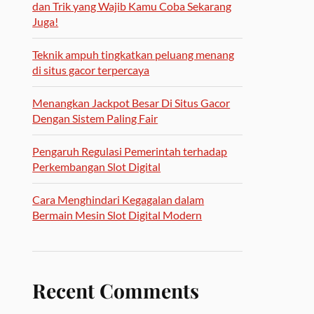
dan Trik yang Wajib Kamu Coba Sekarang
Juga!
Teknik ampuh tingkatkan peluang menang
di situs gacor terpercaya
Menangkan Jackpot Besar Di Situs Gacor
Dengan Sistem Paling Fair
Pengaruh Regulasi Pemerintah terhadap
Perkembangan Slot Digital
Cara Menghindari Kegagalan dalam
Bermain Mesin Slot Digital Modern
Recent Comments