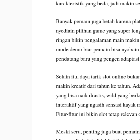
karakteristik yang beda, jadi makin s
Banyak pemain juga betah karena pl
nyediain pilihan game yang super leng
ringan bikin pengalaman main makin 
mode demo biar pemain bisa nyobain 
pendatang baru yang pengen adaptasi
Selain itu, daya tarik slot online buka
makin kreatif dari tahun ke tahun. Ad
yang bisa naik drastis, wild yang be
interaktif yang ngasih sensasi kayak
Fitur-fitur ini bikin slot tetap relev
Meski seru, penting juga buat pemain