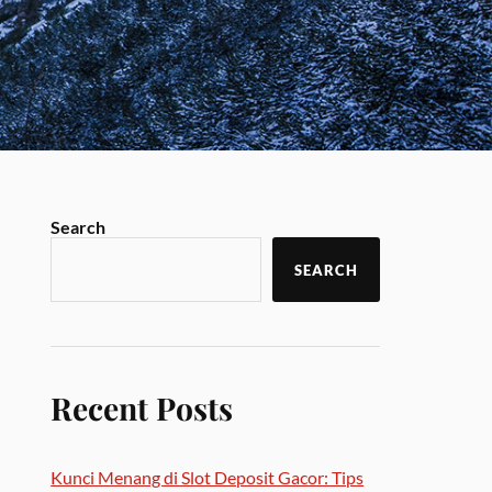
Search
SEARCH
Recent Posts
Kunci Menang di Slot Deposit Gacor: Tips