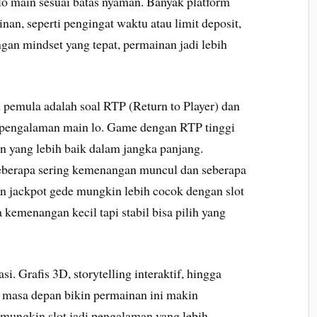
u lo main sesuai batas nyaman. Banyak platform
an, seperti pengingat waktu atau limit deposit,
ngan mindset yang tepat, permainan jadi lebih
n pemula adalah soal RTP (Return to Player) dan
in pengalaman main lo. Game dengan RTP tinggi
n yang lebih baik dalam jangka panjang.
seberapa sering kemenangan muncul dan seberapa
an jackpot gede mungkin lebih cocok dengan slot
a kemenangan kecil tapi stabil bisa pilih yang
asi. Grafis 3D, storytelling interaktif, hingga
 masa depan bikin permainan ini makin
mungkin slot jadi pengalaman yang lebih