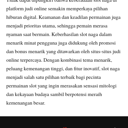
platform judi online semakin memperkaya pilihan
hiburan digital. Keamanan dan keadilan permainan juga
menjadi prioritas utama, sehingga pemain merasa
nyaman saat bermain. Keberhasilan slot naga dalam
menarik minat pengguna juga didukung oleh promosi
dan bonus menarik yang ditawarkan oleh situs-situs judi
online terpercaya. Dengan kombinasi tema menarik,
peluang kemenangan tinggi, dan fitur inovatif, slot naga
menjadi salah satu pilihan terbaik bagi pecinta
permainan slot yang ingin merasakan sensasi mitologi
dan kekayaan budaya sambil berpotensi meraih
kemenangan besar.