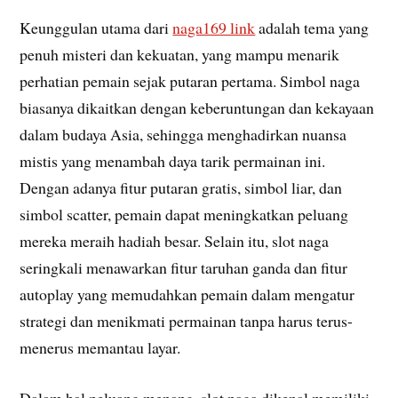
Keunggulan utama dari
naga169 link
adalah tema yang
penuh misteri dan kekuatan, yang mampu menarik
perhatian pemain sejak putaran pertama. Simbol naga
biasanya dikaitkan dengan keberuntungan dan kekayaan
dalam budaya Asia, sehingga menghadirkan nuansa
mistis yang menambah daya tarik permainan ini.
Dengan adanya fitur putaran gratis, simbol liar, dan
simbol scatter, pemain dapat meningkatkan peluang
mereka meraih hadiah besar. Selain itu, slot naga
seringkali menawarkan fitur taruhan ganda dan fitur
autoplay yang memudahkan pemain dalam mengatur
strategi dan menikmati permainan tanpa harus terus-
menerus memantau layar.
Dalam hal peluang menang, slot naga dikenal memiliki