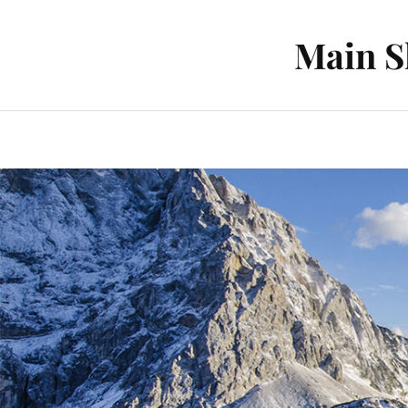
Main S