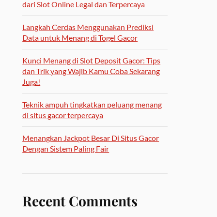
dari Slot Online Legal dan Terpercaya
Langkah Cerdas Menggunakan Prediksi
Data untuk Menang di Togel Gacor
Kunci Menang di Slot Deposit Gacor: Tips
dan Trik yang Wajib Kamu Coba Sekarang
Juga!
Teknik ampuh tingkatkan peluang menang
di situs gacor terpercaya
Menangkan Jackpot Besar Di Situs Gacor
Dengan Sistem Paling Fair
Recent Comments