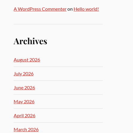
A WordPress Commenter
on
Hello world!
Archives
August 2026
July 2026
June 2026
May 2026
April 2026
March 2026