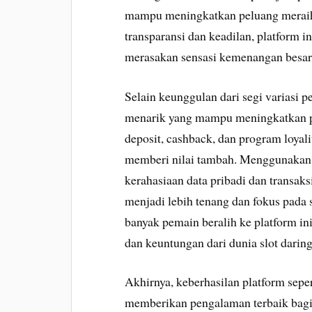
mampu meningkatkan peluang merai
transparansi dan keadilan, platform i
merasakan sensasi kemenangan besar 
Selain keunggulan dari segi variasi p
menarik yang mampu meningkatkan p
deposit, cashback, dan program loyali
memberi nilai tambah. Menggunakan 
kerahasiaan data pribadi dan transak
menjadi lebih tenang dan fokus pada 
banyak pemain beralih ke platform i
dan keuntungan dari dunia slot daring
Akhirnya, keberhasilan platform sepe
memberikan pengalaman terbaik bagi 