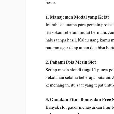
besar.
1. Manajemen Modal yang Ketat
Ini rahasia utama para pemain profes
risikokan sebelum mulai bermain. Jan
habis tanpa hasil. Kalau uang kamu m
putaran agar tetap aman dan bisa ber
2. Pahami Pola Mesin Slot
naga11
Setiap mesin slot di
punya pol
kekalahan selama beberapa putaran. 
kemenangan, itu saat yang tepat untu
3. Gunakan Fitur Bonus dan Free 
Banyak slot gacor menawarkan fitur 