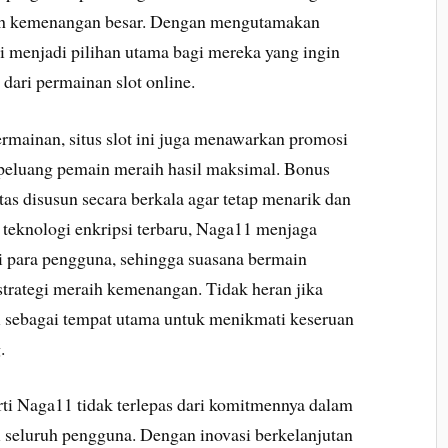
h kemenangan besar. Dengan mengutamakan
ni menjadi pilihan utama bagi mereka yang ingin
dari permainan slot online.
ermainan, situs slot ini juga menawarkan promosi
eluang pemain meraih hasil maksimal. Bonus
tas disusun secara berkala agar tetap menarik dan
teknologi enkripsi terbaru, Naga11 menjaga
si para pengguna, sehingga suasana bermain
strategi meraih kemenangan. Tidak heran jika
ni sebagai tempat utama untuk menikmati keseruan
.
rti Naga11 tidak terlepas dari komitmennya dalam
seluruh pengguna. Dengan inovasi berkelanjutan