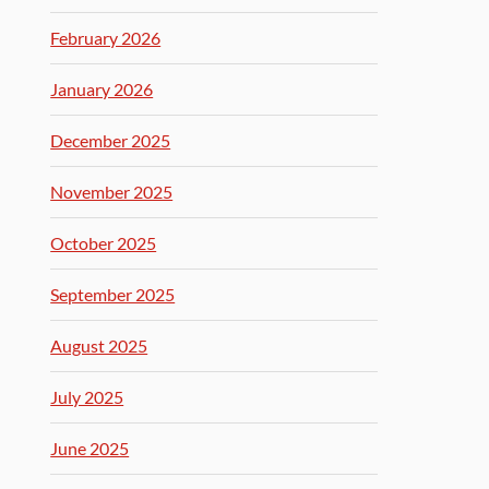
February 2026
January 2026
December 2025
November 2025
October 2025
September 2025
August 2025
July 2025
June 2025