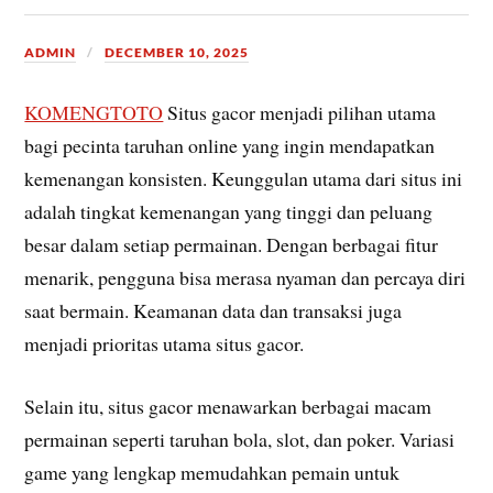
ADMIN
DECEMBER 10, 2025
KOMENGTOTO
Situs gacor menjadi pilihan utama
bagi pecinta taruhan online yang ingin mendapatkan
kemenangan konsisten. Keunggulan utama dari situs ini
adalah tingkat kemenangan yang tinggi dan peluang
besar dalam setiap permainan. Dengan berbagai fitur
menarik, pengguna bisa merasa nyaman dan percaya diri
saat bermain. Keamanan data dan transaksi juga
menjadi prioritas utama situs gacor.
Selain itu, situs gacor menawarkan berbagai macam
permainan seperti taruhan bola, slot, dan poker. Variasi
game yang lengkap memudahkan pemain untuk