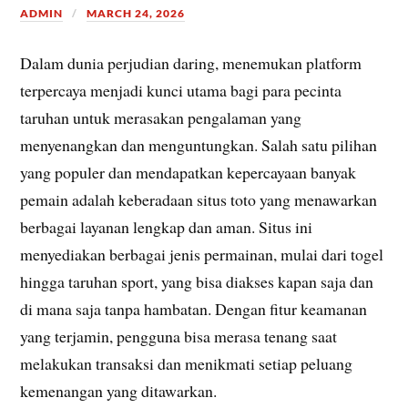
ADMIN
MARCH 24, 2026
Dalam dunia perjudian daring, menemukan platform
terpercaya menjadi kunci utama bagi para pecinta
taruhan untuk merasakan pengalaman yang
menyenangkan dan menguntungkan. Salah satu pilihan
yang populer dan mendapatkan kepercayaan banyak
pemain adalah keberadaan situs toto yang menawarkan
berbagai layanan lengkap dan aman. Situs ini
menyediakan berbagai jenis permainan, mulai dari togel
hingga taruhan sport, yang bisa diakses kapan saja dan
di mana saja tanpa hambatan. Dengan fitur keamanan
yang terjamin, pengguna bisa merasa tenang saat
melakukan transaksi dan menikmati setiap peluang
kemenangan yang ditawarkan.