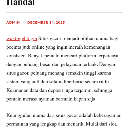
Handal
ADMIN
DECEMBER 14, 2025
waktogel login
Situs gacor menjadi pilihan utama bagi
pecinta judi online yang ingin meraih kemenangan
konsisten. Banyak pemain mencari platform terpercaya
dengan peluang besar dan pelayanan terbaik. Dengan
situs gacor, peluang menang semakin tinggi karena
sistem yang adil dan selalu diperbarui secara rutin.
Keamanan data dan deposit juga terjamin, sehingga
pemain merasa nyaman bermain kapan saja.
Keunggulan utama dari situs gacor adalah keberagaman
permainan yang lengkap dan menarik. Mulai dari slot,