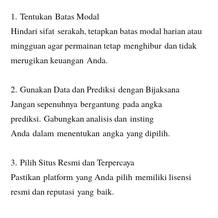
1. Tentukan Batas Modal
Hindari sifat serakah, tetapkan batas modal harian atau
mingguan agar permainan tetap menghibur dan tidak
merugikan keuangan Anda.
2. Gunakan Data dan Prediksi dengan Bijaksana
Jangan sepenuhnya bergantung pada angka
prediksi. Gabungkan analisis dan insting
Anda dalam menentukan angka yang dipilih.
3. Pilih Situs Resmi dan Terpercaya
Pastikan platform yang Anda pilih memiliki lisensi
resmi dan reputasi yang baik.