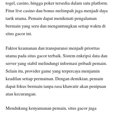
togel, casino, hingga poker tersedia dalam satu platform.
Fitur live casino dan bonus melimpah juga menjadi daya
tarik utama. Pemain dapat menikmati pengalaman
bermain yang seru dan menguntungkan setiap waktu di
situs gacor ini.
Faktor keamanan dan transparansi menjadi prioritas
utama pada situs gacor terbaik. Sistem enkripsi data dan
server yang stabil melindungi informasi pribadi pemain.
Selain itu, provider game yang terpercaya menjamin
keadilan setiap permainan. Dengan demikian, pemain
dapat fokus bermain tanpa rasa khawatir akan penipuan
atau kecurangan.
Mendukung kenyamanan pemain, situs gacor juga