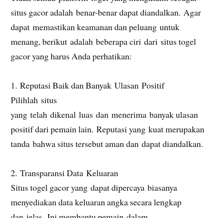
situs gacor adalah benar-benar dapat diandalkan. Agar
dapat memastikan keamanan dan peluang untuk
menang, berikut adalah beberapa ciri dari situs togel
gacor yang harus Anda perhatikan:
1. Reputasi Baik dan Banyak Ulasan Positif
Pilihlah situs
yang telah dikenal luas dan menerima banyak ulasan
positif dari pemain lain. Reputasi yang kuat merupakan
tanda bahwa situs tersebut aman dan dapat diandalkan.
2. Transparansi Data Keluaran
Situs togel gacor yang dapat dipercaya biasanya
menyediakan data keluaran angka secara lengkap
dan jelas. Ini membantu pemain dalam