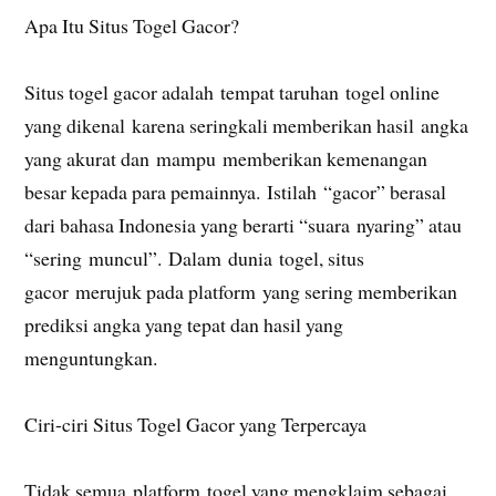
Apa Itu Situs Togel Gacor?
Situs togel gacor adalah tempat taruhan togel online
yang dikenal karena seringkali memberikan hasil angka
yang akurat dan mampu memberikan kemenangan
besar kepada para pemainnya. Istilah “gacor” berasal
dari bahasa Indonesia yang berarti “suara nyaring” atau
“sering muncul”. Dalam dunia togel, situs
gacor merujuk pada platform yang sering memberikan
prediksi angka yang tepat dan hasil yang
menguntungkan.
Ciri-ciri Situs Togel Gacor yang Terpercaya
Tidak semua platform togel yang mengklaim sebagai