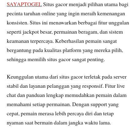
SAYAPTOGEL
Situs gacor menjadi pilihan utama bagi
pecinta taruhan online yang ingin meraih kemenangan
konsisten. Situs ini menawarkan berbagai fitur unggulan
seperti jackpot besar, permainan beragam, dan sistem
keamanan terpercaya. Keberhasilan pemain sangat
bergantung pada kualitas platform yang mereka pilih,
sehingga memilih situs gacor sangat penting.
Keunggulan utama dari situs gacor terletak pada server
stabil dan layanan pelanggan yang responsif. Fitur live
chat dan panduan lengkap memudahkan pemain dalam
memahami setiap permainan. Dengan support yang
cepat, pemain merasa lebih percaya diri dan tetap
nyaman saat bermain dalam jangka waktu lama.