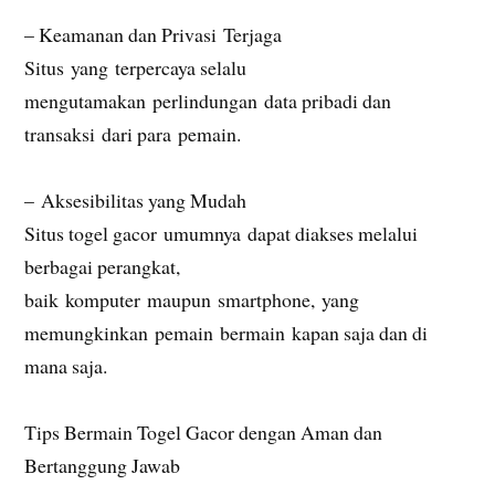
– Keamanan dan Privasi Terjaga
Situs yang terpercaya selalu
mengutamakan perlindungan data pribadi dan
transaksi dari para pemain.
– Aksesibilitas yang Mudah
Situs togel gacor umumnya dapat diakses melalui
berbagai perangkat,
baik komputer maupun smartphone, yang
memungkinkan pemain bermain kapan saja dan di
mana saja.
Tips Bermain Togel Gacor dengan Aman dan
Bertanggung Jawab