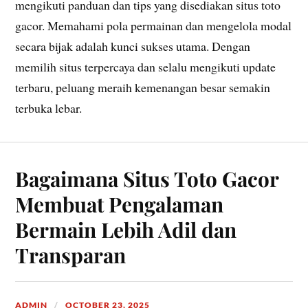
mengikuti panduan dan tips yang disediakan situs toto
gacor. Memahami pola permainan dan mengelola modal
secara bijak adalah kunci sukses utama. Dengan
memilih situs terpercaya dan selalu mengikuti update
terbaru, peluang meraih kemenangan besar semakin
terbuka lebar.
Bagaimana Situs Toto Gacor
Membuat Pengalaman
Bermain Lebih Adil dan
Transparan
ADMIN
OCTOBER 23, 2025