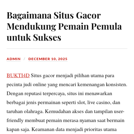
Bagaimana Situs Gacor
Mendukung Pemain Pemula
untuk Sukses
ADMIN
DECEMBER 10, 2025
BUKTI4D
Situs gacor menjadi pilihan utama para
pecinta judi online yang mencari kemenangan konsisten.
Dengan reputasi terpercaya, situs ini menawarkan
berbagai jenis permainan seperti slot, live casino, dan
taruhan olahraga. Kemudahan akses dan tampilan user-
friendly membuat pemain merasa nyaman saat bermain
kapan saja. Keamanan data menjadi prioritas utama