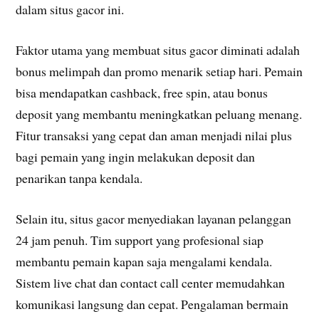
dalam situs gacor ini.
Faktor utama yang membuat situs gacor diminati adalah
bonus melimpah dan promo menarik setiap hari. Pemain
bisa mendapatkan cashback, free spin, atau bonus
deposit yang membantu meningkatkan peluang menang.
Fitur transaksi yang cepat dan aman menjadi nilai plus
bagi pemain yang ingin melakukan deposit dan
penarikan tanpa kendala.
Selain itu, situs gacor menyediakan layanan pelanggan
24 jam penuh. Tim support yang profesional siap
membantu pemain kapan saja mengalami kendala.
Sistem live chat dan contact call center memudahkan
komunikasi langsung dan cepat. Pengalaman bermain