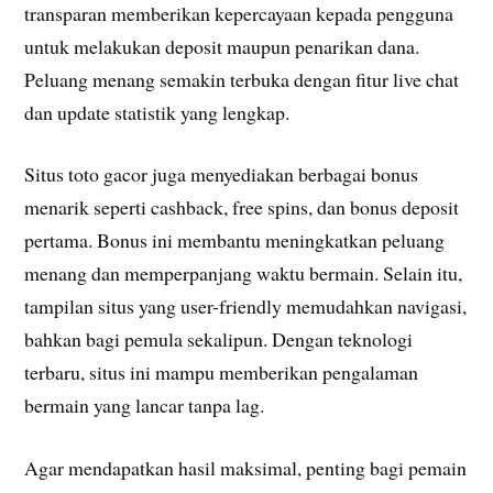
transparan memberikan kepercayaan kepada pengguna
untuk melakukan deposit maupun penarikan dana.
Peluang menang semakin terbuka dengan fitur live chat
dan update statistik yang lengkap.
Situs toto gacor juga menyediakan berbagai bonus
menarik seperti cashback, free spins, dan bonus deposit
pertama. Bonus ini membantu meningkatkan peluang
menang dan memperpanjang waktu bermain. Selain itu,
tampilan situs yang user-friendly memudahkan navigasi,
bahkan bagi pemula sekalipun. Dengan teknologi
terbaru, situs ini mampu memberikan pengalaman
bermain yang lancar tanpa lag.
Agar mendapatkan hasil maksimal, penting bagi pemain