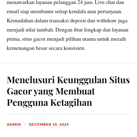
menawarkan layanan pelanggan 24 jam. Live chat dan
email siap membantu setiap kendala atau pertanyaan.
Kemudahan dalam transaksi deposit dan withdraw juga
menjadi nilai tambah. Dengan fitur lengkap dan layanan
prima, situs gacor menjadi pilihan utama untuk meraih
kemenangan besar secara konsisten.
Menelusuri Keunggulan Situs
Gacor yang Membuat
Pengguna Ketagihan
ADMIN
DECEMBER 10, 2025