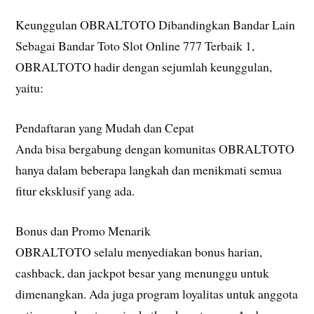
Keunggulan OBRALTOTO Dibandingkan Bandar Lain
Sebagai Bandar Toto Slot Online 777 Terbaik 1,
OBRALTOTO hadir dengan sejumlah keunggulan,
yaitu:
Pendaftaran yang Mudah dan Cepat
Anda bisa bergabung dengan komunitas OBRALTOTO
hanya dalam beberapa langkah dan menikmati semua
fitur eksklusif yang ada.
Bonus dan Promo Menarik
OBRALTOTO selalu menyediakan bonus harian,
cashback, dan jackpot besar yang menunggu untuk
dimenangkan. Ada juga program loyalitas untuk anggota