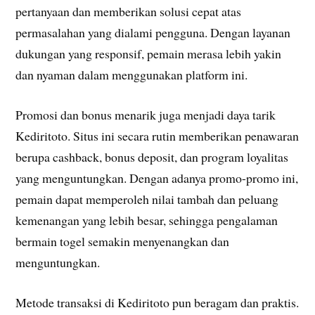
pertanyaan dan memberikan solusi cepat atas
permasalahan yang dialami pengguna. Dengan layanan
dukungan yang responsif, pemain merasa lebih yakin
dan nyaman dalam menggunakan platform ini.
Promosi dan bonus menarik juga menjadi daya tarik
Kediritoto. Situs ini secara rutin memberikan penawaran
berupa cashback, bonus deposit, dan program loyalitas
yang menguntungkan. Dengan adanya promo-promo ini,
pemain dapat memperoleh nilai tambah dan peluang
kemenangan yang lebih besar, sehingga pengalaman
bermain togel semakin menyenangkan dan
menguntungkan.
Metode transaksi di Kediritoto pun beragam dan praktis.