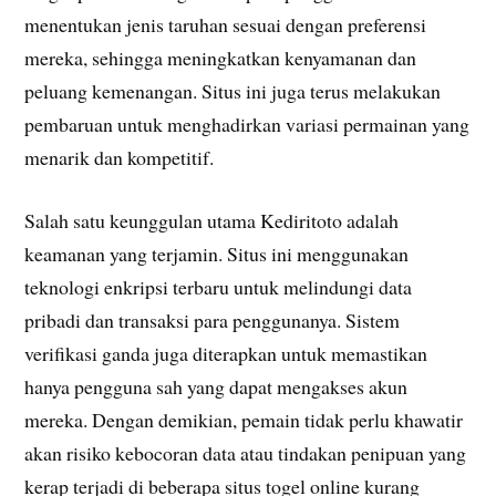
menentukan jenis taruhan sesuai dengan preferensi
mereka, sehingga meningkatkan kenyamanan dan
peluang kemenangan. Situs ini juga terus melakukan
pembaruan untuk menghadirkan variasi permainan yang
menarik dan kompetitif.
Salah satu keunggulan utama Kediritoto adalah
keamanan yang terjamin. Situs ini menggunakan
teknologi enkripsi terbaru untuk melindungi data
pribadi dan transaksi para penggunanya. Sistem
verifikasi ganda juga diterapkan untuk memastikan
hanya pengguna sah yang dapat mengakses akun
mereka. Dengan demikian, pemain tidak perlu khawatir
akan risiko kebocoran data atau tindakan penipuan yang
kerap terjadi di beberapa situs togel online kurang