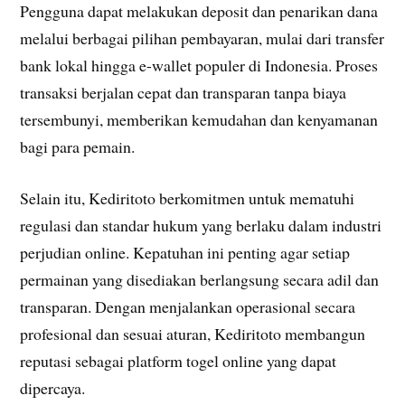
Pengguna dapat melakukan deposit dan penarikan dana
melalui berbagai pilihan pembayaran, mulai dari transfer
bank lokal hingga e-wallet populer di Indonesia. Proses
transaksi berjalan cepat dan transparan tanpa biaya
tersembunyi, memberikan kemudahan dan kenyamanan
bagi para pemain.
Selain itu, Kediritoto berkomitmen untuk mematuhi
regulasi dan standar hukum yang berlaku dalam industri
perjudian online. Kepatuhan ini penting agar setiap
permainan yang disediakan berlangsung secara adil dan
transparan. Dengan menjalankan operasional secara
profesional dan sesuai aturan, Kediritoto membangun
reputasi sebagai platform togel online yang dapat
dipercaya.