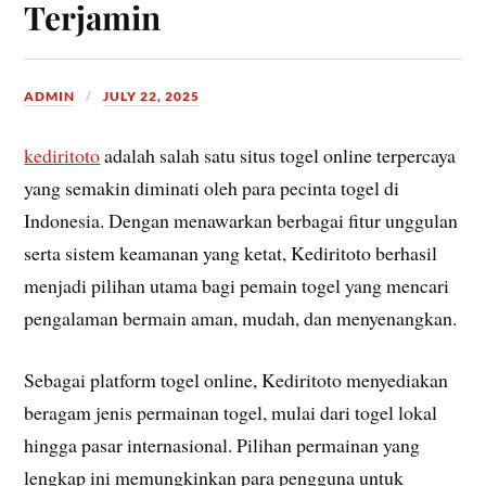
Terjamin
ADMIN
JULY 22, 2025
kediritoto
adalah salah satu situs togel online terpercaya
yang semakin diminati oleh para pecinta togel di
Indonesia. Dengan menawarkan berbagai fitur unggulan
serta sistem keamanan yang ketat, Kediritoto berhasil
menjadi pilihan utama bagi pemain togel yang mencari
pengalaman bermain aman, mudah, dan menyenangkan.
Sebagai platform togel online, Kediritoto menyediakan
beragam jenis permainan togel, mulai dari togel lokal
hingga pasar internasional. Pilihan permainan yang
lengkap ini memungkinkan para pengguna untuk