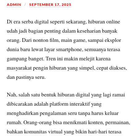
ADMIN
SEPTEMBER 17, 2025
Di era serba digital seperti sekarang, hiburan online
udah jadi bagian penting dalam keseharian banyak
orang. Dari nonton film, main game, sampai eksplor
dunia baru lewat layar smartphone, semuanya terasa
gampang banget. Tren ini makin melejit karena
masyarakat pengin hiburan yang simpel, cepat diakses,
dan pastinya seru.
Nah, salah satu bentuk hiburan digital yang lagi ramai
dibicarakan adalah platform interaktif yang
menghadirkan pengalaman seru tanpa harus keluar
rumah. Orang-orang bisa menikmati konten, permainan,
bahkan komunitas virtual yang bikin hari-hari terasa