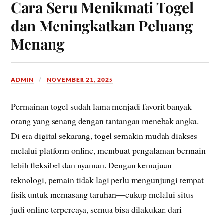
Cara Seru Menikmati Togel
dan Meningkatkan Peluang
Menang
ADMIN
NOVEMBER 21, 2025
Permainan togel sudah lama menjadi favorit banyak
orang yang senang dengan tantangan menebak angka.
Di era digital sekarang, togel semakin mudah diakses
melalui platform online, membuat pengalaman bermain
lebih fleksibel dan nyaman. Dengan kemajuan
teknologi, pemain tidak lagi perlu mengunjungi tempat
fisik untuk memasang taruhan—cukup melalui situs
judi online terpercaya, semua bisa dilakukan dari