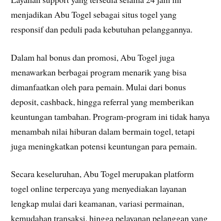
menjadikan Abu Togel sebagai situs togel yang
responsif dan peduli pada kebutuhan pelanggannya.
Dalam hal bonus dan promosi, Abu Togel juga
menawarkan berbagai program menarik yang bisa
dimanfaatkan oleh para pemain. Mulai dari bonus
deposit, cashback, hingga referral yang memberikan
keuntungan tambahan. Program-program ini tidak hanya
menambah nilai hiburan dalam bermain togel, tetapi
juga meningkatkan potensi keuntungan para pemain.
Secara keseluruhan, Abu Togel merupakan platform
togel online terpercaya yang menyediakan layanan
lengkap mulai dari keamanan, variasi permainan,
kemudahan transaksi, hingga pelayanan pelanggan yang