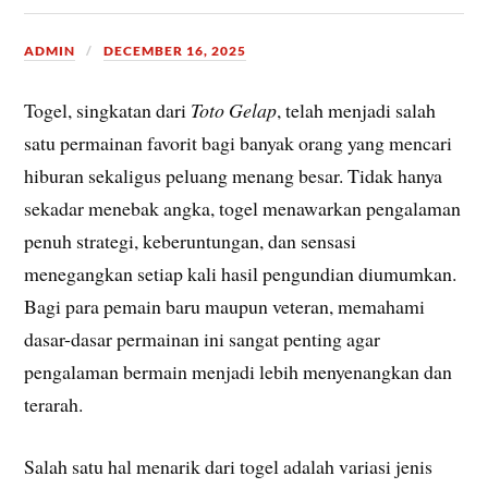
ADMIN
DECEMBER 16, 2025
Togel, singkatan dari
Toto Gelap
, telah menjadi salah
satu permainan favorit bagi banyak orang yang mencari
hiburan sekaligus peluang menang besar. Tidak hanya
sekadar menebak angka, togel menawarkan pengalaman
penuh strategi, keberuntungan, dan sensasi
menegangkan setiap kali hasil pengundian diumumkan.
Bagi para pemain baru maupun veteran, memahami
dasar-dasar permainan ini sangat penting agar
pengalaman bermain menjadi lebih menyenangkan dan
terarah.
Salah satu hal menarik dari togel adalah variasi jenis