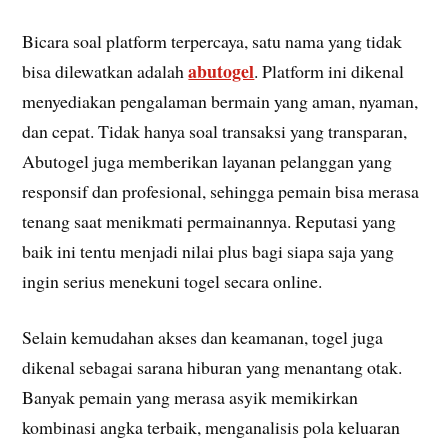
Bicara soal platform terpercaya, satu nama yang tidak
abutogel
bisa dilewatkan adalah
. Platform ini dikenal
menyediakan pengalaman bermain yang aman, nyaman,
dan cepat. Tidak hanya soal transaksi yang transparan,
Abutogel juga memberikan layanan pelanggan yang
responsif dan profesional, sehingga pemain bisa merasa
tenang saat menikmati permainannya. Reputasi yang
baik ini tentu menjadi nilai plus bagi siapa saja yang
ingin serius menekuni togel secara online.
Selain kemudahan akses dan keamanan, togel juga
dikenal sebagai sarana hiburan yang menantang otak.
Banyak pemain yang merasa asyik memikirkan
kombinasi angka terbaik, menganalisis pola keluaran