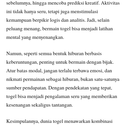
sebelumnya, hingga mencoba prediksi kreatif. Aktivitas
ini tidak hanya seru, tetapi juga menstimulasi
kemampuan berpikir logis dan analitis. Jadi, selain
peluang menang, bermain togel bisa menjadi latihan
mental yang menyenangkan.
Namun, seperti semua bentuk hiburan berbasis
keberuntungan, penting untuk bermain dengan bijak.
Atur batas modal, jangan terlalu terbawa emosi, dan
nikmati permainan sebagai hiburan, bukan satu-satunya
sumber pendapatan. Dengan pendekatan yang tepat,
togel bisa menjadi pengalaman seru yang memberikan
kesenangan sekaligus tantangan.
Kesimpulannya, dunia togel menawarkan kombinasi